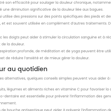
tré son efficacité pour soulager la douleur chronique, notammen
 une diminution significative de la douleur liée aux bagues.
ui utilise des pressions sur des points spécifiques des pieds et
ess, et est souvent utilisée en complément d’autres traitements. 
c les doigts peut aider à stimuler la circulation sanguine et à r
 de la douleur.
espiration profonde, de méditation et de yoga peuvent être utilis
t de réduire l’anxiété et de mieux gérer la douleur.
ur au quotidien
 alternatives, quelques conseils simples peuvent vous aider à 
its, légumes et aliments riches en vitamine C pour favoriser la c
-dentaire est essentielle pour prévenir l’inflammation des genc
iennement.
bain de bouche antiseptique peut aider à prévenir l’inflammation de