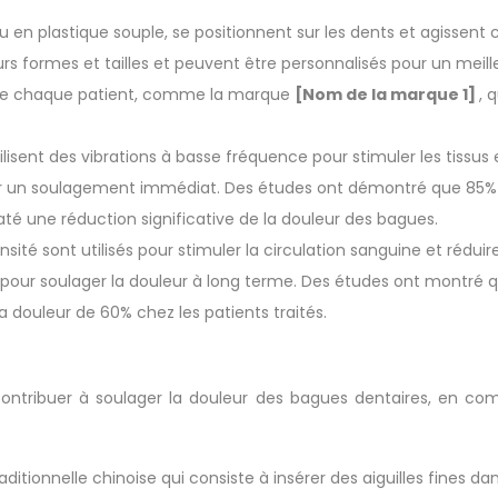
e ou en plastique souple, se positionnent sur les dents et agissen
sieurs formes et tailles et peuvent être personnalisés pour un m
 de chaque patient, comme la marque
[Nom de la marque 1]
, 
ilisent des vibrations à basse fréquence pour stimuler les tissus et
r un soulagement immédiat. Des études ont démontré que 85% des
até une réduction significative de la douleur des bagues.
ensité sont utilisés pour stimuler la circulation sanguine et réduir
pour soulager la douleur à long terme. Des études ont montré que
la douleur de 60% chez les patients traités.
ntribuer à soulager la douleur des bagues dentaires, en com
itionnelle chinoise qui consiste à insérer des aiguilles fines dan